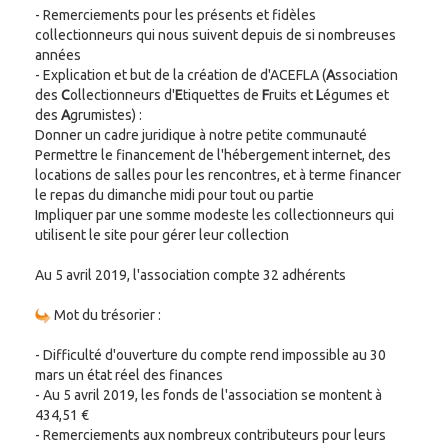
- Remerciements pour les présents et fidèles
collectionneurs qui nous suivent depuis de si nombreuses
années
- Explication et but de la création de d'ACEFLA (
A
ssociation
des
C
ollectionneurs d'
E
tiquettes de
F
ruits et
L
égumes et
des
A
grumistes) :
Donner un cadre juridique à notre petite communauté
Permettre le financement de l'hébergement internet, des
locations de salles pour les rencontres, et à terme financer
le repas du dimanche midi pour tout ou partie
Impliquer par une somme modeste les collectionneurs qui
utilisent le site pour gérer leur collection
Au 5 avril 2019, l'association compte 32 adhérents
Mot du trésorier :
- Difficulté d'ouverture du compte rend impossible au 30
mars un état réel des finances
- Au 5 avril 2019, les fonds de l'association se montent à
434,51 €
- Remerciements aux nombreux contributeurs pour leurs