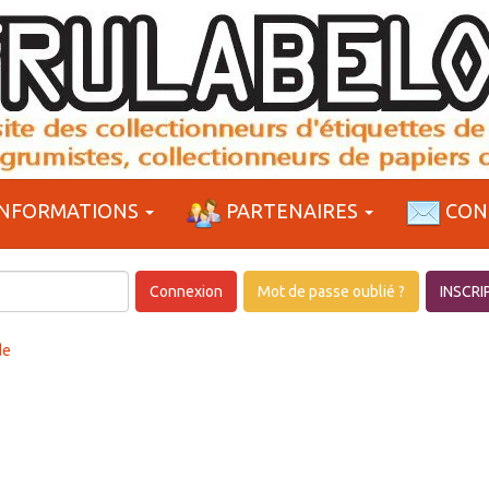
NFORMATIONS
PARTENAIRES
CON
Connexion
Mot de passe oublié ?
INSCRI
de