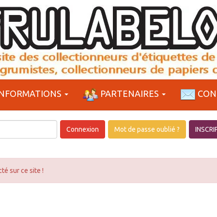
NFORMATIONS
PARTENAIRES
CON
Connexion
Mot de passe oublié ?
INSCRI
té sur ce site !